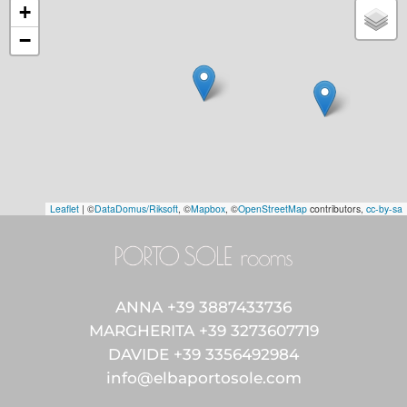
+
−
Leaflet
|
©
DataDomus/Riksoft
, ©
Mapbox
, ©
OpenStreetMap
contributors,
cc-by-sa
ANNA +39 3887433736
MARGHERITA +39 3273607719
DAVIDE +39 3356492984
info@elbaportosole.com